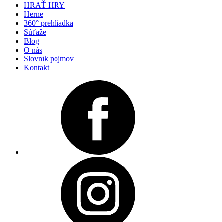
HRAŤ HRY
Herne
360° prehliadka
Súťaže
Blog
O nás
Slovník pojmov
Kontakt