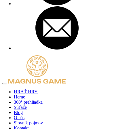
HRAŤ HRY
Herne
360° prehliadka
Súťaže
Blog
O nás
Slovník pojmov
Kontakt