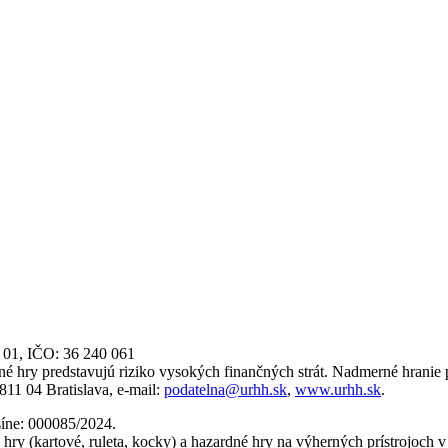
 01, IČO: 36 240 061
 hry predstavujú riziko vysokých finančných strát. Nadmerné hranie p
811 04 Bratislava, e-mail:
podatelna@urhh.sk
,
www.urhh.sk
.
síne: 000085/2024.
ry (kartové, ruleta, kocky) a hazardné hry na výherných prístrojoch v