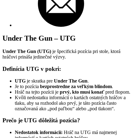
Under The Gun – UTG
Under The Gun (UTG)
je špecifická pozícia pri stole, ktorá
hráčovi prináša jedinečné výzvy.
Definícia UTG v pokri:
UTG
je skratka pre
Under The Gun
.
Je to pozícia
bezprostredne za veľkým blindom
.
Hráč na tejto pozícii je
prvý, kto musí konať
pred flopom.
Kvôli nedostatku informácií o kartách ostatných hráčov a
tlaku, aby sa rozhodol ako prvý, je táto pozícia často
označovaná ako „pod paľbou“ alebo „pod tlakom“.
Prečo je UTG dôležitá pozícia?
Nedostatok informácií:
Hráč na UTG má najmenej
informácií o kartách ostatných hráčov.