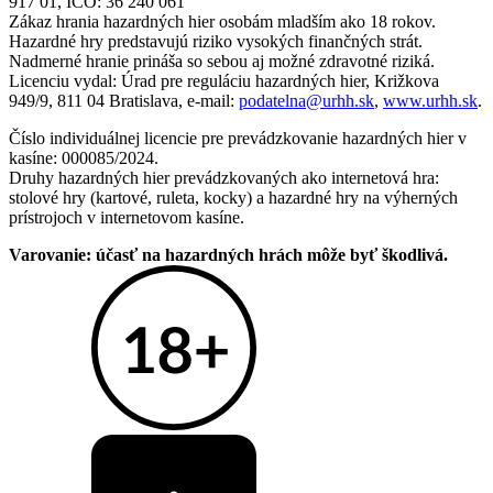
917 01, IČO: 36 240 061
Zákaz hrania hazardných hier osobám mladším ako 18 rokov.
Hazardné hry predstavujú riziko vysokých finančných strát.
Nadmerné hranie prináša so sebou aj možné zdravotné riziká.
Licenciu vydal: Úrad pre reguláciu hazardných hier, Križkova
949/9, 811 04 Bratislava, e-mail:
podatelna@urhh.sk
,
www.urhh.sk
.
Číslo individuálnej licencie pre prevádzkovanie hazardných hier v
kasíne: 000085/2024.
Druhy hazardných hier prevádzkovaných ako internetová hra:
stolové hry (kartové, ruleta, kocky) a hazardné hry na výherných
prístrojoch v internetovom kasíne.
Varovanie: účasť na hazardných hrách môže byť škodlivá.