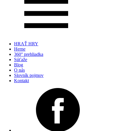
HRAŤ HRY
Herne
360° prehliadka
Súťaže
Blog
O nás
Slovník pojmov
Kontakt