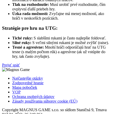
Tlak na rozhodnutie:
Musí urobiť prvé rozhodnutie, čím
ovplyvní ďalší priebeh hry.
Úzka rada možností:
Zvyčajne má menej možností, ako
hráči v neskorších pozíciách.
Stratégie pre hru na UTG:
Tiché ruky:
S slabšími rukami je často najlepšie foldovať.
Silné ruky:
S veľmi silnými rukami je možné zvýšiť (raise).
Tesné a agresívne:
Mnohí hráči odporúčajú hrať na UTG
tesne (s malým počtom rúk) a agresívne (ak už vstúpite do
hry, tak často zvyšujte).
Prejsť späť
Najčastejšie otázky
Zodpovedné hranie
Mapa pobočiek
VOP
Ochrana osobných údajov
Zásady používania súborov cookie (EÚ)
Copyright MAGNUS GAME s.r.o. so sídlom Staničná 9, Trnava