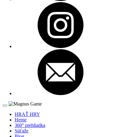
HRAŤ HRY
Herne
360° prehliadka
Súťaže
Blog