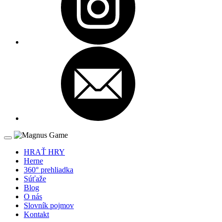
HRAŤ HRY
Herne
360° prehliadka
Súťaže
Blog
O nás
Slovník pojmov
Kontakt