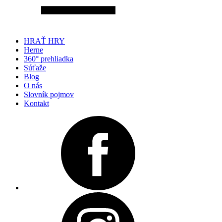
HRAŤ HRY
Herne
360° prehliadka
Súťaže
Blog
O nás
Slovník pojmov
Kontakt