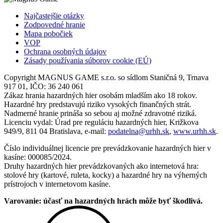
Najčastejšie otázky
Zodpovedné hranie
Mapa pobočiek
VOP
Ochrana osobných údajov
Zásady používania súborov cookie (EÚ)
Copyright MAGNUS GAME s.r.o. so sídlom Staničná 9, Trnava
917 01, IČO: 36 240 061
Zákaz hrania hazardných hier osobám mladším ako 18 rokov.
Hazardné hry predstavujú riziko vysokých finančných strát.
Nadmerné hranie prináša so sebou aj možné zdravotné riziká.
Licenciu vydal: Úrad pre reguláciu hazardných hier, Križkova
949/9, 811 04 Bratislava, e-mail:
podatelna@urhh.sk
,
www.urhh.sk
.
Číslo individuálnej licencie pre prevádzkovanie hazardných hier v
kasíne: 000085/2024.
Druhy hazardných hier prevádzkovaných ako internetová hra:
stolové hry (kartové, ruleta, kocky) a hazardné hry na výherných
prístrojoch v internetovom kasíne.
Varovanie: účasť na hazardných hrách môže byť škodlivá.