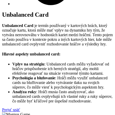
Unbalanced Card
Unbalanced Card
je termín používaný v kartových hrách, ktorý
označuje kartu, ktorá môže mať vplyv na dynamiku hry tým, že
vytvára nerovnováhu v hodnotách kariet medzi hráčmi. Tento pojem
sa často používa v kontexte pokru a iných kartových hier, kde môže
unbalanced card ovplyvniť rozhodovanie hráčov a výsledky hry.
Hlavné aspekty unbalanced card:
Vplyv na stratégiu
: Unbalanced cards môžu vyžadovať od
hráčov prispôsobenie ich herných stratégií, aby mohli
efektívne reagovať na situácie vytvorené týmito kartami.
Psychológia a blufovanie
: Hráči môžu využiť unbalanced
cards na bluffovanie alebo vytváranie tlaku na svojich
súperov, čo môže viesť k psychologickým aspektom hry.
Analýza ruky
: Hráči musia často analyzovať, ako
unbalanced cards ovplyvňujú ich vlastné ruky a ruky súperov,
čo môže byť kľúčové pre úspešné rozhodovanie.
Prejsť späť