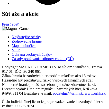
Súťaže a akcie
Prejsť späť
Najčastejšie otázky
Zodpovedné hranie
Mapa pobočiek
VOP
Ochrana osobných údajov
Zásady používania súborov cookie (EÚ)
Copyright MAGNUS GAME s.r.o. so sídlom Staničná 9, Trnava
917 01, IČO: 36 240 061
Zákaz hrania hazardných hier osobám mladším ako 18 rokov.
Hazardné hry predstavujú riziko vysokých finančných strát.
Nadmerné hranie prináša so sebou aj možné zdravotné riziká.
Licenciu vydal: Úrad pre reguláciu hazardných hier, Križkova
949/9, 811 04 Bratislava, e-mail:
podatelna@urhh.sk
,
www.urhh.sk
.
Číslo individuálnej licencie pre prevádzkovanie hazardných hier v
kasíne: 000085/2024.