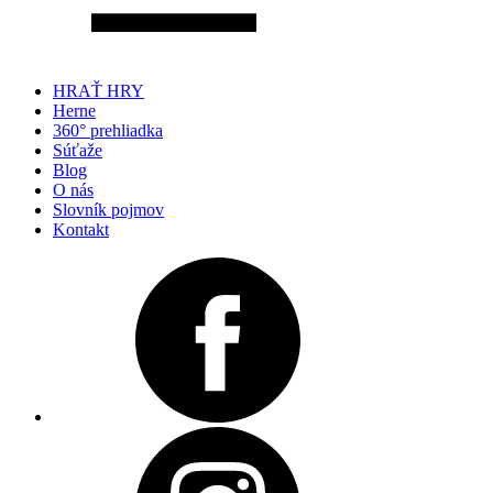
HRAŤ HRY
Herne
360° prehliadka
Súťaže
Blog
O nás
Slovník pojmov
Kontakt