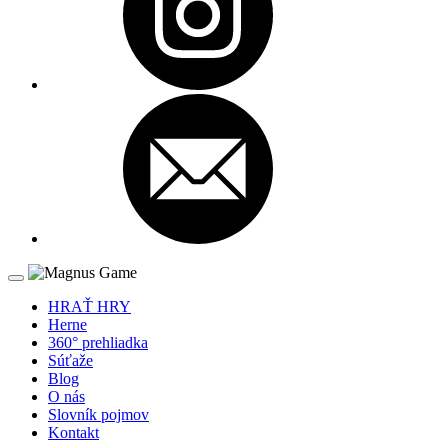
HRAŤ HRY
Herne
360° prehliadka
Súťaže
Blog
O nás
Slovník pojmov
Kontakt