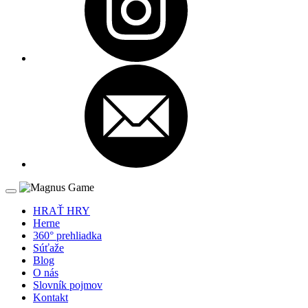
HRAŤ HRY
Herne
360° prehliadka
Súťaže
Blog
O nás
Slovník pojmov
Kontakt