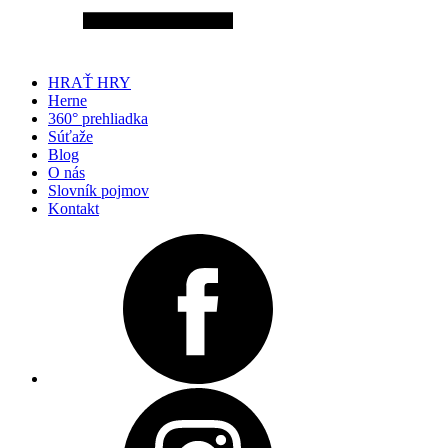
HRAŤ HRY
Herne
360° prehliadka
Súťaže
Blog
O nás
Slovník pojmov
Kontakt