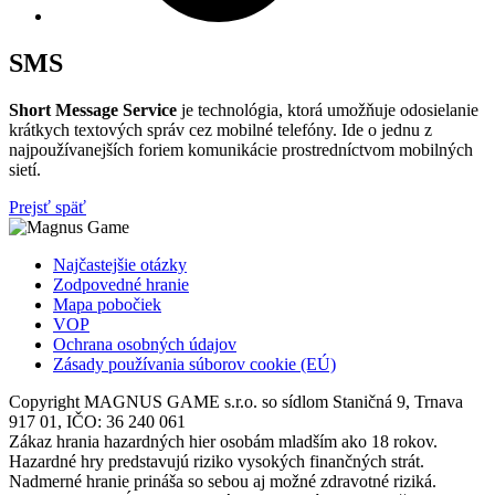
SMS
Short Message Service
je technológia, ktorá umožňuje odosielanie
krátkych textových správ cez mobilné telefóny. Ide o jednu z
najpoužívanejších foriem komunikácie prostredníctvom mobilných
sietí.
Prejsť späť
Najčastejšie otázky
Zodpovedné hranie
Mapa pobočiek
VOP
Ochrana osobných údajov
Zásady používania súborov cookie (EÚ)
Copyright MAGNUS GAME s.r.o. so sídlom Staničná 9, Trnava
917 01, IČO: 36 240 061
Zákaz hrania hazardných hier osobám mladším ako 18 rokov.
Hazardné hry predstavujú riziko vysokých finančných strát.
Nadmerné hranie prináša so sebou aj možné zdravotné riziká.