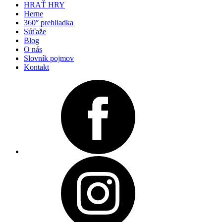
HRAŤ HRY
Herne
360° prehliadka
Súťaže
Blog
O nás
Slovník pojmov
Kontakt