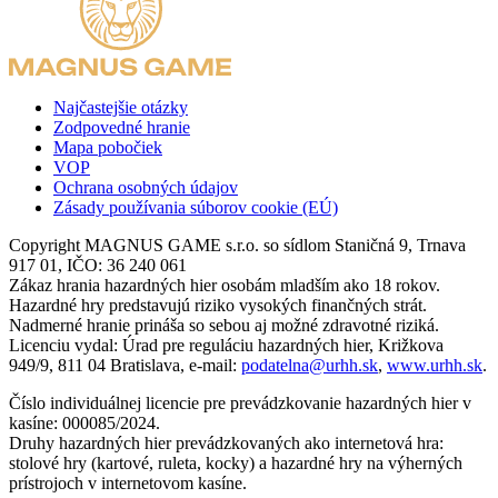
Najčastejšie otázky
Zodpovedné hranie
Mapa pobočiek
VOP
Ochrana osobných údajov
Zásady používania súborov cookie (EÚ)
Copyright MAGNUS GAME s.r.o. so sídlom Staničná 9, Trnava
917 01, IČO: 36 240 061
Zákaz hrania hazardných hier osobám mladším ako 18 rokov.
Hazardné hry predstavujú riziko vysokých finančných strát.
Nadmerné hranie prináša so sebou aj možné zdravotné riziká.
Licenciu vydal: Úrad pre reguláciu hazardných hier, Križkova
949/9, 811 04 Bratislava, e-mail:
podatelna@urhh.sk
,
www.urhh.sk
.
Číslo individuálnej licencie pre prevádzkovanie hazardných hier v
kasíne: 000085/2024.
Druhy hazardných hier prevádzkovaných ako internetová hra:
stolové hry (kartové, ruleta, kocky) a hazardné hry na výherných
prístrojoch v internetovom kasíne.