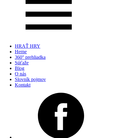
HRAŤ HRY
Herne
360° prehliadka
Súťaže
Blog
O nás
Slovník pojmov
Kontakt