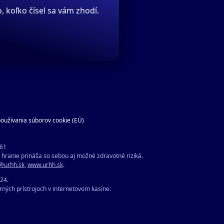
, koľko čísel sa vám zhodí.
oužívania súborov cookie (EÚ)
061
hranie prináša so sebou aj možné zdravotné riziká.
@urhh.sk
,
www.urhh.sk
.
024.
rných prístrojoch v internetovom kasíne.