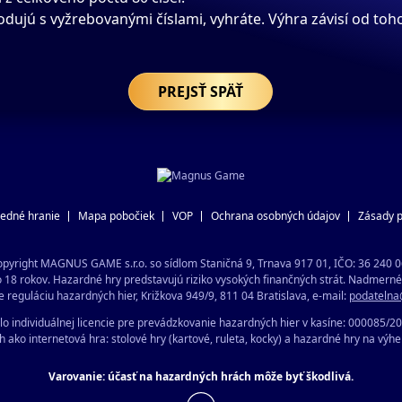
odujú s vyžrebovanými číslami, vyhráte. Výhra závisí od toho
PREJSŤ SPÄŤ
edné hranie
Mapa pobočiek
VOP
Ochrana osobných údajov
Zásady p
pyright MAGNUS GAME s.r.o. so sídlom Staničná 9, Trnava 917 01, IČO: 36 240 
8 rokov. Hazardné hry predstavujú riziko vysokých finančných strát. Nadmerné 
e reguláciu hazardných hier, Križkova 949/9, 811 04 Bratislava, e-mail:
podatelna
lo individuálnej licencie pre prevádzkovanie hazardných hier v kasíne: 000085/2
ko internetová hra: stolové hry (kartové, ruleta, kocky) a hazardné hry na výhe
Varovanie: účasť na hazardných hrách môže byť škodlivá.