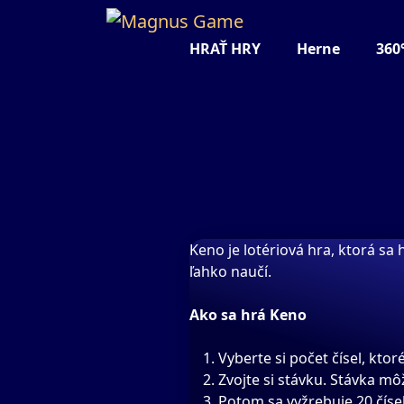
HRAŤ HRY
Herne
360
Keno je lotériová hra, ktorá sa
ľahko naučí.
Ako sa hrá Keno
Vyberte si počet čísel, ktor
Zvojte si stávku. Stávka mô
Potom sa vyžrebuje 20 čísel