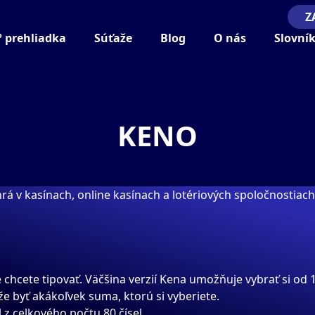
Z
° prehliadka
Súťaže
Blog
O nás
Slovní
KENO
 hrá v kasínach, online kasínach a lotériových spoločnostiach
é chcete tipovať. Väčšina verzií Kena umožňuje vybrať si od 1
že byť akákoľvek suma, ktorú si vyberiete.
 z celkového počtu 80 čísel.