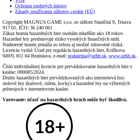
VOP
Ochrana osobných údajov
Zásady používania súborov cookie (EÚ)
Copyright MAGNUS GAME s.r.o. so sídlom Staničná 9, Trnava
917 01, IČO: 36 240 061
Zákaz hrania hazardných hier osobám mladším ako 18 rokov.
Hazardné hry predstavujú riziko vysokých finančných strát.
Nadmerné hranie prináša so sebou aj možné zdravotné riziká.
Licenciu vydal: Úrad pre reguláciu hazardných hier, Križkova
949/9, 811 04 Bratislava, e-mail:
podatelna@urhh.sk
,
www.urhh.sk
.
Číslo individuálnej licencie pre prevádzkovanie hazardných hier v
kasíne: 000085/2024.
Druhy hazardných hier prevádzkovaných ako internetová hra:
stolové hry (kartové, ruleta, kocky) a hazardné hry na výherných
prístrojoch v internetovom kasíne.
Varovanie: účasť na hazardných hrách môže byť škodlivá.