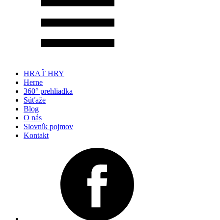
HRAŤ HRY
Herne
360° prehliadka
Súťaže
Blog
O nás
Slovník pojmov
Kontakt