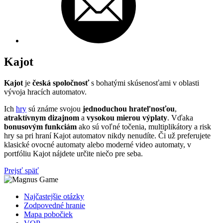
Kajot
Kajot
je
česká spoločnosť
s bohatými skúsenosťami v oblasti
vývoja hracích automatov.
Ich
hry
sú známe svojou
jednoduchou hrateľnosťou
,
atraktívnym dizajnom
a
vysokou mierou výplaty
. Vďaka
bonusovým funkciám
ako sú voľné točenia, multiplikátory a risk
hry sa pri hraní Kajot automatov nikdy nenudíte. Či už preferujete
klasické ovocné automaty alebo moderné video automaty, v
portfóliu Kajot nájdete určite niečo pre seba.
Prejsť späť
Najčastejšie otázky
Zodpovedné hranie
Mapa pobočiek