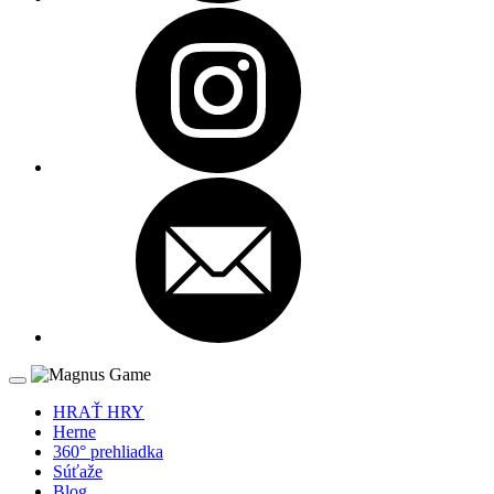
HRAŤ HRY
Herne
360° prehliadka
Súťaže
Blog